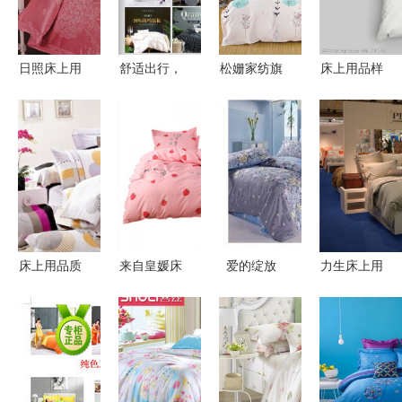
件套的温馨
舒适
日照床上用
舒适出行，
松姗家纺旗
床上用品样
品厂家批发
从高品质家
舰店 高品
机图片素材
及新娘家纺
居与箱包开
质床上用
与箱包 设
选购指南
始
品，打造舒
计展示与营
适睡眠体验
销利器
床上用品质
来自皇媛床
爱的绽放
力生床上用
量参差不
上用品的冬
艺森家纺全
品
齐，消委会
日暖心礼物
棉斜纹环保
Chamber
发布消费指
舒适箱包，
印花床上四
寝宫与
导意见
温暖相伴
件套体验
BASSETTI
形象专柜