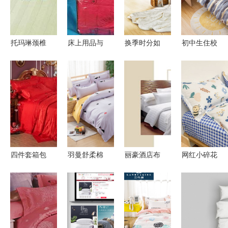
托玛琳颈椎
床上用品与
换季时分如
初中生住校
康复枕 献
汽车座套包
何高效收纳
必备 纯黑
给父母的最
装的专业解
床上用品与
色三件套与
佳健康礼物
决方案
箱包
灰色星光璀
璨被套枕套
选购指南
四件套箱包
羽曼舒柔棉
丽豪酒店布
网红小碎花
选购指南
时尚床上用
草与床上用
床上用品
——当当网
品套件 体
品 卓越品
学生宿舍的
精选推荐
验SRM01
质，专业信
精致生活标
相亲相爱四
赖
配