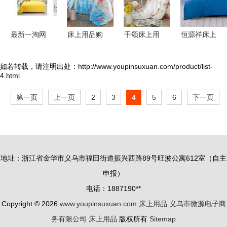
箱包精品体
验
最新一淘网
床上用品购
千颂床上用
恒源祥床上
搬家用品返
买指南 揭
品 打造舒
用品 产品
利优惠全攻
秘一淘网返
适睡眠空间
优势与加盟
如若转载，请注明出处：http://www.youpinsuxuan.com/product/list-
4.html
略 箱包类
利优惠与价
的产品与店
机遇
省钱指南
格优势
铺装修
第一页
上一页
2
3
4
5
6
下一页
地址：浙江省金华市义乌市福田街道振兴西路89号旺波公寓612室（自主
申报）
电话：1887190**
Copyright © 2026
www.youpinsuxuan.com
床上用品
义乌市微源电子商
务有限公司
床上用品
版权所有
Sitemap