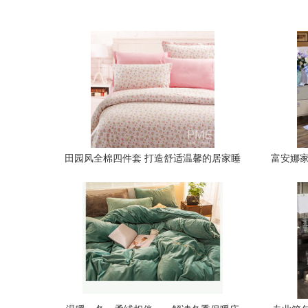
田园风全棉四件套 打造舒适温馨的居家睡
富安娜家
眠体验