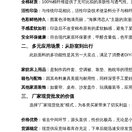
全棉材质
：100%棉纤维提供了无可比拟的亲肤性与透气性
活性印染
：与传统印花相比，活性印染技术使染料分子与棉
色彩鲜艳持久
：图案色泽饱满亮丽，"海豚湾恋人"主题的浪
手感柔软如初
：印染后不改变棉布原有的柔软触感，避免了
安全环保健康
：符合现代家居环保要求，甲醛含量低，色牢
二、 多元应用场景：从卧室到出行
此款面料的多功能性是其另一大卖点，满足了消费者DI
家纺床上用品
：是制作四件套、空调被、靠垫、抱枕等的理想
箱包与配饰
：因其布料兼具美观与耐用性，同样深受手工爱
其他家居装饰
：如窗帘、桌布、沙发盖巾、玩偶服装等，应
三、 厂家现货批发的价值
选择"厂家现货批发"模式，为各类买家带来了切实利益：
价格优势
：省去中间环节，源头直供，性价比极高，无论是
货源稳定
：现货供应意味着库存充足，下单后能迅速安排发