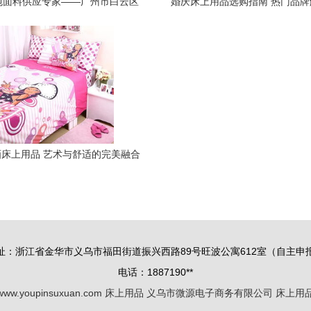
包面料供应专家——广州市白云区
婚庆床上用品选购指南 热门品
江高强盛棉业加工厂
新价格趋势
床上用品 艺术与舒适的完美融合
址：浙江省金华市义乌市福田街道振兴西路89号旺波公寓612室（自主申
电话：1887190**
www.youpinsuxuan.com
床上用品
义乌市微源电子商务有限公司
床上用