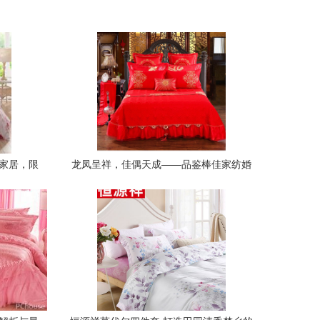
质家居，限
龙凤呈祥，佳偶天成——品鉴棒佳家纺婚
庆十件套