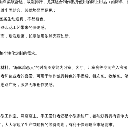
。面料柔软舒适，吸湿排汗，尤其适合制作贴身使用的床上用品（如床单
纤维牢固结合。其优势显而易见：
漫图案生动逼真，不易褪色。
某些印花工艺带来的僵硬感。
度高，耐洗耐磨，长期使用依然亮丽如新。
Y和个性化定制的需求。
材料。"海豚湾恋人"的时尚图案能为卧室、客厅、儿童房等空间注入浪
好者和创业者的喜爱。可用于制作独具特色的手提袋、帆布包、收纳包、
用思路广泛，激发无限创作灵感。
小型工作室、网店店主、手工爱好者还是小型家纺厂，都能获得具有竞争
货，大大缩短了生产或销售的等待周期，有利于快速响应市场需求。