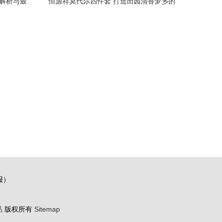
牌解析与最
恒源祥莫代尔四件套 打造田园清香梦乡的
床品之选
报）
品
版权所有
Sitemap