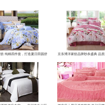
纺 纯棉四件套，打造夏日田园舒
京东博洋家纺品牌秒杀盛典 品
睡体验
时钜惠