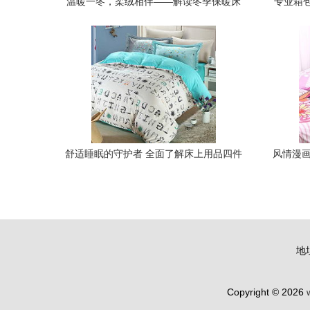
温暖一冬，柔绒相伴——解读冬季保暖床
专业箱
品的“绒”世界
舒适睡眠的守护者 全面了解床上用品四件
风情漫画
套之棉质篇
地
Copyright © 2026