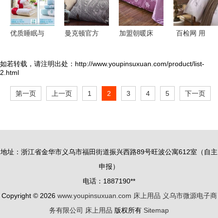
优质睡眠与
曼克顿官方
加盟朝暖床
百检网 用
便捷出行
旗舰店 打
上用品 投
品质温暖治
床上用品与
造理想睡
资前景与成
愈起床气，
如若转载，请注明出处：http://www.youpinsuxuan.com/product/list-
2.html
箱包图片素
眠，尽享奢
本解析
床上用品与
材指南
华床上用品
箱包选购全
第一页
上一页
1
2
3
4
5
下一页
指南
地址：浙江省金华市义乌市福田街道振兴西路89号旺波公寓612室（自主
申报）
电话：1887190**
Copyright © 2026
www.youpinsuxuan.com
床上用品
义乌市微源电子商
务有限公司
床上用品
版权所有
Sitemap