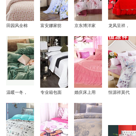
田园风全棉
富安娜家纺
京东博洋家
龙凤呈祥，
四件套 打
纯棉四件
纺品牌秒杀
佳偶天成
造舒适温馨
套，打造夏
盛典 品质
——品鉴棒
的居家睡眠
日田园舒睡
家居，限时
佳家纺婚庆
体验
体验
钜惠
十件套
温暖一冬，
专业箱包面
婚庆床上用
恒源祥莫代
柔绒相伴
料供应专家
品选购指南
尔四件套
——解读冬
——广州市
热门品牌解
打造田园清
季保暖床品
白云区江高
析与最新价
香梦乡的床
的“绒”世界
强盛棉业加
格趋势
品之选