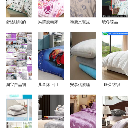
工厂
舒适睡眠的
风情漫画床
雅鹿贡缎提
暖冬臻品，
守护者 全
上用品 艺
花四件
箱伴安眠
面了解床上
术与舒适的
套“波兰花
用品四件套
完美融合
都-蓝灰” 一
之棉质篇
场卧榻之上
的优雅邂逅
淘宝产品细
儿童床上用
安享优质睡
旺朵纺织
节模板 床
品加盟店创
眠 精选床
韶关床上用
上用品四件
收指南 深
上用品展示
品四件套定
套图片拍摄
耕细分市
与指南
做，打造专
与展示指南
场，打造盈
属睡眠体验
利增长点