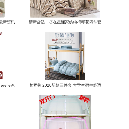
最新资讯
清新舒适，尽在星澜家纺纯棉印花四件套
elle冰
梵罗莱 2020新款三件套 大学生宿舍舒适
好选择