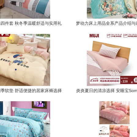
四件套 秋冬季温暖舒适与实用礼
梦动力床上用品全系产品介绍与
品之选
季软垫 舒适便捷的居家床褥选择
炎炎夏日的清凉选择 安睡宝Somer
丝夏凉被四件套体验