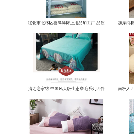
绥化市北林区喜洋洋床上用品加工厂 品质
加厚纯棉
与舒适的守护者
清之恋家纺 中国风大版生态磨毛系列四件
南极人四
套，温暖与典雅并存