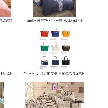
与选购指
品卧家纺 220×240cm纯棉大版花四件
套，舒适与美学的完美结合
列表 拉杆
Coach工厂店代购专享 精选包款与优质床
上用品，有图不定期更新