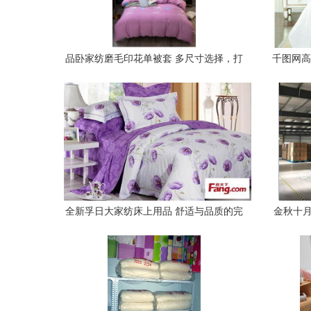
品卧家纺磨毛印花单被套 多尺寸选择，打
千图网高
造舒适睡眠体验
全新孚日大家纺床上用品 舒适与品质的完
金秋十月
美结合