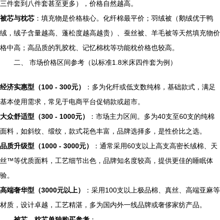
三件套到八件套甚至更多），价格自然越高。
被芯与枕芯
：填充物是价格核心。化纤棉最平价；羽绒被（鹅绒优于鸭
绒，绒子含量越高、蓬松度越高越贵）、蚕丝被、羊毛被等天然填充物价
格中高；高品质的乳胶枕、记忆棉枕等功能枕价格也较高。
二、 市场价格区间参考（以标准1.8米床四件套为例）
经济实惠型（100 - 300元）
：多为化纤或低支数纯棉，基础款式，满足
基本使用需求，常见于电商平台促销款或超市。
大众舒适型（300 - 1000元）
：市场主力区间。多为40支至60支的纯棉
面料，如斜纹、缎纹，款式花色丰富，品牌选择多，是性价比之选。
品质升级型（1000 - 3000元）
：通常采用60支以上高支高密长绒棉、天
丝™等优质面料，工艺细节出色，品牌知名度较高，提供更佳的睡眠体
验。
高端奢华型（3000元以上）
：采用100支以上极品棉、真丝、高端亚麻等
材质，设计卓越，工艺精湛，多为国内外一线品牌或奢侈家纺产品。
被芯、枕芯单独购买参考
：