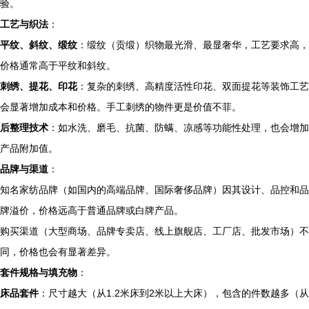
验。
工艺与织法
：
平纹、斜纹、缎纹
：缎纹（贡缎）织物最光滑、最显奢华，工艺要求高，
价格通常高于平纹和斜纹。
刺绣、提花、印花
：复杂的刺绣、高精度活性印花、双面提花等装饰工艺
会显著增加成本和价格。手工刺绣的物件更是价值不菲。
后整理技术
：如水洗、磨毛、抗菌、防螨、凉感等功能性处理，也会增加
产品附加值。
品牌与渠道
：
知名家纺品牌（如国内的高端品牌、国际奢侈品牌）因其设计、品控和品
牌溢价，价格远高于普通品牌或白牌产品。
购买渠道（大型商场、品牌专卖店、线上旗舰店、工厂店、批发市场）不
同，价格也会有显著差异。
套件规格与填充物
：
床品套件
：尺寸越大（从1.2米床到2米以上大床），包含的件数越多（从