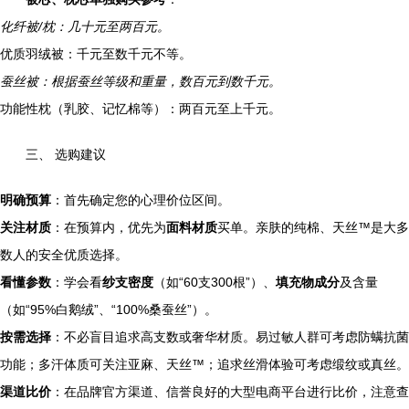
化纤被/枕：几十元至两百元。
优质羽绒被：千元至数千元不等。
蚕丝被：根据蚕丝等级和重量，数百元到数千元。
功能性枕（乳胶、记忆棉等）：两百元至上千元。
三、 选购建议
明确预算
：首先确定您的心理价位区间。
关注材质
：在预算内，优先为
面料材质
买单。亲肤的纯棉、天丝™是大多
数人的安全优质选择。
看懂参数
：学会看
纱支密度
（如“60支300根”）、
填充物成分
及含量
（如“95%白鹅绒”、“100%桑蚕丝”）。
按需选择
：不必盲目追求高支数或奢华材质。易过敏人群可考虑防螨抗菌
功能；多汗体质可关注亚麻、天丝™；追求丝滑体验可考虑缎纹或真丝。
渠道比价
：在品牌官方渠道、信誉良好的大型电商平台进行比价，注意查