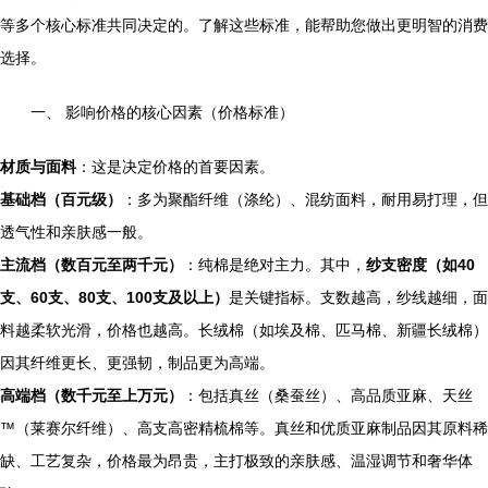
等多个核心标准共同决定的。了解这些标准，能帮助您做出更明智的消费
选择。
一、 影响价格的核心因素（价格标准）
材质与面料
：这是决定价格的首要因素。
基础档（百元级）
：多为聚酯纤维（涤纶）、混纺面料，耐用易打理，但
透气性和亲肤感一般。
主流档（数百元至两千元）
：纯棉是绝对主力。其中，
纱支密度（如40
支、60支、80支、100支及以上）
是关键指标。支数越高，纱线越细，面
料越柔软光滑，价格也越高。长绒棉（如埃及棉、匹马棉、新疆长绒棉）
因其纤维更长、更强韧，制品更为高端。
高端档（数千元至上万元）
：包括真丝（桑蚕丝）、高品质亚麻、天丝
™（莱赛尔纤维）、高支高密精梳棉等。真丝和优质亚麻制品因其原料稀
缺、工艺复杂，价格最为昂贵，主打极致的亲肤感、温湿调节和奢华体