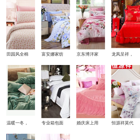
田园风全棉
富安娜家纺
京东博洋家
龙凤呈祥，
四件套 打
纯棉四件
纺品牌秒杀
佳偶天成
造舒适温馨
套，打造夏
盛典 品质
——品鉴棒
的居家睡眠
日田园舒睡
家居，限时
佳家纺婚庆
体验
体验
钜惠
十件套
温暖一冬，
专业箱包面
婚庆床上用
恒源祥莫代
柔绒相伴
料供应专家
品选购指南
尔四件套