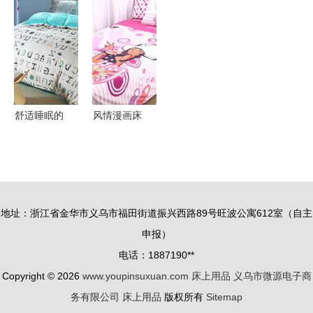
——解读冬
——广州市
热门品牌解
打造田园清
季保暖床品
白云区江高
析与最新价
香梦乡的床
的“绒”世界
强盛棉业加
格趋势
品之选
工厂
舒适睡眠的
风情漫画床
守护者 全
上用品 艺
面了解床上
术与舒适的
用品四件套
完美融合
之棉质篇
地址：浙江省金华市义乌市福田街道振兴西路89号旺波公寓612室（自主
申报）
电话：1887190**
Copyright © 2026
www.youpinsuxuan.com
床上用品
义乌市微源电子商
务有限公司
床上用品
版权所有
Sitemap