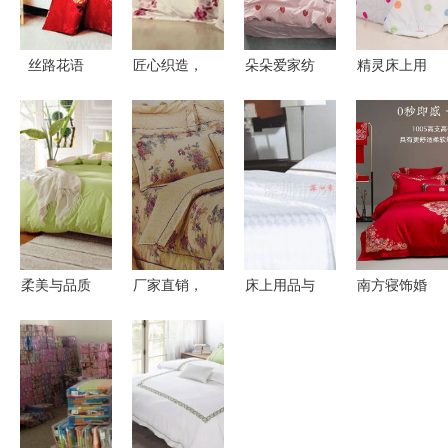
丝路花语
匠心织造，
朵朵爱家纺
精灵床上用
从床品到箱
舒享每一夜
你的家居舒
品深度评测
包的极致生
——长期供
适之选，提
300-500元
活美学
应高品质纯
升卧室幸福
价位值不值
棉四件套床
感——探蘑
得买？返利
品
菇街优店床
网比价攻略
品
柔美与品质
厂家直销，
床上用品与
南方寝饰婚
的碰撞 心
床品超值
箱包 生活
庆床品 让
座家纺全棉
99元让你睡
美学的双重
爱情在东方
双拼四件套
个漂亮觉！
奏
仪式感中苏
测评
醒