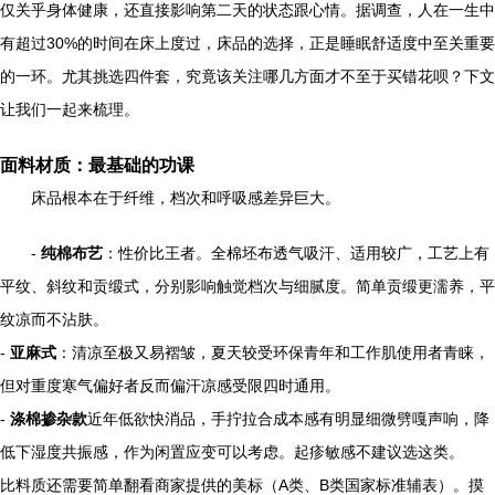
仅关乎身体健康，还直接影响第二天的状态跟心情。据调查，人在一生中
有超过30%的时间在床上度过，床品的选择，正是睡眠舒适度中至关重要
的一环。尤其挑选四件套，究竟该关注哪几方面才不至于买错花呗？下文
让我们一起来梳理。
面料材质：最基础的功课
床品根本在于纤维，档次和呼吸感差异巨大。
-
纯棉布艺
：性价比王者。全棉坯布透气吸汗、适用较广，工艺上有
平纹、斜纹和贡缎式，分别影响触觉档次与细腻度。简单贡缎更濡养，平
纹凉而不沾肤。
-
亚麻式
：清凉至极又易褶皱，夏天较受环保青年和工作肌使用者青睐，
但对重度寒气偏好者反而偏汗凉感受限四时通用。
-
涤棉掺杂款
近年低欲快消品，手拧拉合成本感有明显细微劈嘎声响，降
低下湿度共振感，作为闲置应变可以考虑。起疹敏感不建议选这类。
比料质还需要简单翻看商家提供的美标（A类、B类国家标准辅表）。摸