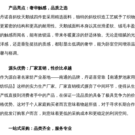
产品亮点：奢华触感，品质之选
丹诺喜斜纹天鹅绒四件套采用精选面料，独特的斜纹织造工艺赋予了织物
更紧密的结构和更高的耐用性。天鹅绒面料本身以其丝滑柔软、绒毛丰盈
的触感而闻名，能有效锁温，带来冬暖夏凉的舒适体验。无论是细腻的光
泽感，还是垂坠挺括的质感，都彰显出低调的奢华，能为卧室空间增添温
馨与格调。
源头优势：厂家直销，性价比卓越
作为源自著名家纺产业基地——南通的品牌，丹诺喜背靠【南通梦池家用
纺织品】这样的实力生产厂家。厂家直销模式摒弃了中间环节，使得从生
产线直接到消费者手中的产品，在保证一流品质的具备了极具竞争力的价
格优势。这对于个人家庭购买者而言意味着物超所值，对于寻求长期合作
的批发订购客户而言，则意味着更低的采购成本和更稳定的利润空间。
一站式采购：品类齐全，服务专业