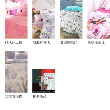
盛典 品质
——品鉴棒
——解读冬
——广州市
家居，限时
佳家纺婚庆
季保暖床品
白云区江高
钜惠
十件套
的“绒”世界
强盛棉业加
工厂
婚庆床上用
恒源祥莫代
舒适睡眠的
风情漫画床
品选购指南
尔四件套
守护者 全
上用品 艺
热门品牌解
打造田园清
面了解床上
术与舒适的
析与最新价
香梦乡的床
用品四件套
完美融合
格趋势
品之选
之棉质篇
雅鹿贡缎提
暖冬臻品，
花四件
箱伴安眠